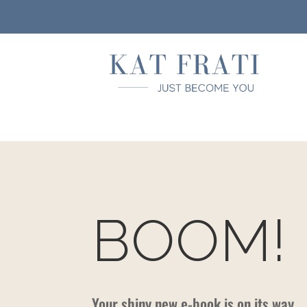
BOOM!
Your shiny new e-book is on its way.