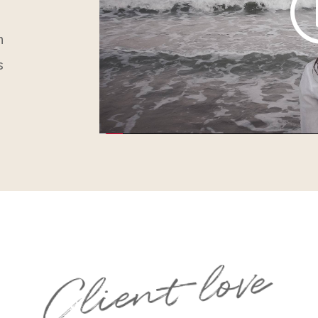
n
s
Client love