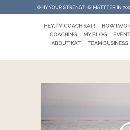
WHY YOUR STRENGTHS MATTTER IN 20
HEY, I’M COACH KAT!
HOW I WO
COACHING
MY BLOG
EVEN
ABOUT KAT
TEAM BUSINESS