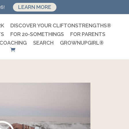
LEARN MORE
26!
RK
DISCOVER YOUR CLIFTONSTRENGTHS®
TS
FOR 20-SOMETHINGS
FOR PARENTS
 COACHING
SEARCH
GROWNUPGIRL®